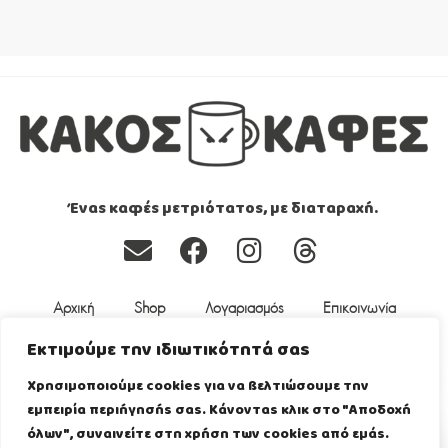
Ένας καφές μετριότατος, με διαταραχή.
Αρχική
Shop
Λογαριασμός
Επικοινωνία
Εκτιμούμε την ιδιωτικότητά σας
Γενικοί Όροι
Πολιτική επιστροφών
Χρησιμοποιούμε cookies για να βελτιώσουμε την
Ασφάλεια Συναλλαγών
Τρόποι Αποστολής
εμπειρία περιήγησής σας. Κάνοντας κλικ στο "Αποδοχή
όλων", συναινείτε στη χρήση των cookies από εμάς.