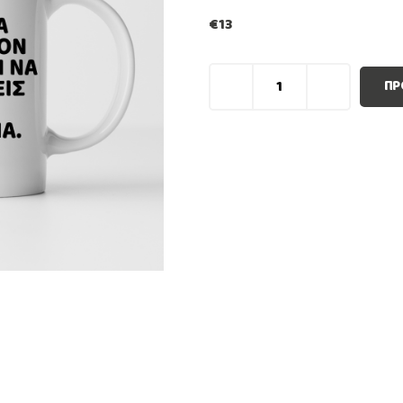
€
13
ΠΡ